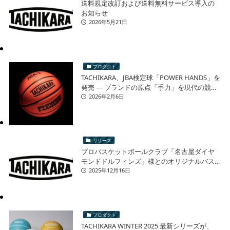
送料規定改訂および送料無料サービス導入の
お知らせ
2026年5月21日
プロダクト
TACHIKARA、JBA検定球「POWER HANDS」を
発売 ― ブランドの原点「手力」を現代の競技
シーンへ ―
2026年2月6日
リリース
プロバスケットボールクラブ「名古屋ダイヤ
モンドドルフィンズ」様とのオリジナルバス
ケットボール 再販売に関するお知らせ
2025年12月16日
プロダクト
TACHIKARA WINTER 2025 最新シリーズが、