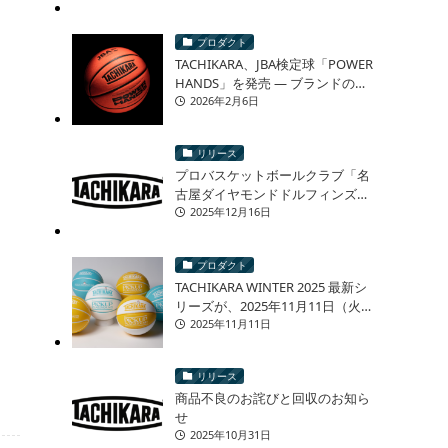
プロダクト
TACHIKARA、JBA検定球「POWER
HANDS」を発売 ― ブランドの原
点「手力」を現代の競技シーンへ
2026年2月6日
―
リリース
プロバスケットボールクラブ「名
古屋ダイヤモンドドルフィンズ」
様とのオリジナルバスケットボー
2025年12月16日
ル 再販売に関するお知らせ
プロダクト
TACHIKARA WINTER 2025 最新シ
リーズが、2025年11月11日（火）
より発売！
2025年11月11日
リリース
商品不良のお詫びと回収のお知ら
せ
2025年10月31日