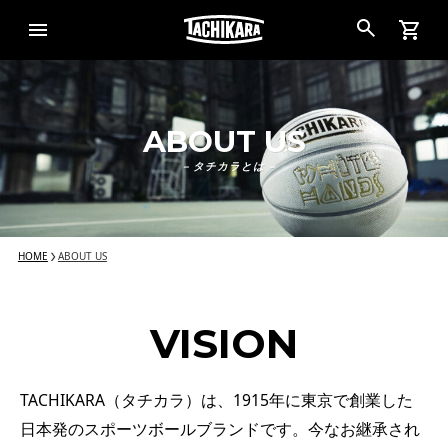
ABOUT US
– タチカラとは –
HOME
ABOUT US
VISION
TACHIKARA（タチカラ）は、1915年に東京で創業した
日本発のスポーツボールブランドです。今なお継承され