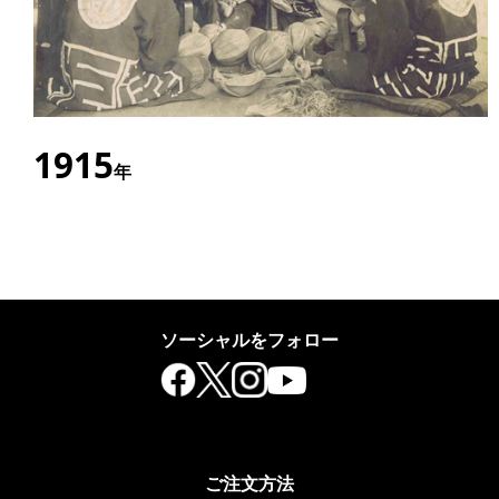
1915
年
優良スポーツ用品の生産と販売を目的として、のちに
「球技ボールのパイオニア」と呼ばれるようになる飯室
豊三郎によってTACHIKARAの前身である飯室運動具製作
所が創業。日本スポーツ用品メーカーの先駆けとして戦
ソーシャルをフォロー
前より日本橋や本郷、上野池之端といった東京の下町を
拠点に事業を展開。また関西、中国、韓国に支店を構
え、各種競技の公認球として国内はもとよりアジア全域
に広く分布。
ご注文方法