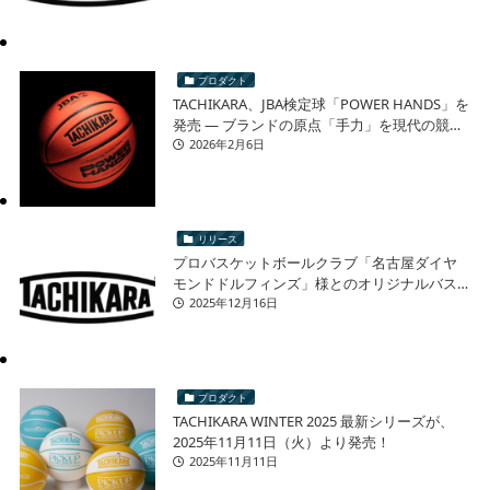
プロダクト
TACHIKARA、JBA検定球「POWER HANDS」を
発売 ― ブランドの原点「手力」を現代の競技
シーンへ ―
2026年2月6日
リリース
プロバスケットボールクラブ「名古屋ダイヤ
モンドドルフィンズ」様とのオリジナルバス
ケットボール 再販売に関するお知らせ
2025年12月16日
プロダクト
TACHIKARA WINTER 2025 最新シリーズが、
2025年11月11日（火）より発売！
2025年11月11日