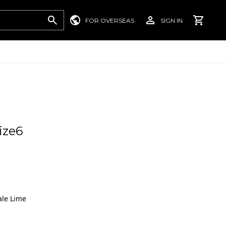
FOR OVERSEAS
SIGN IN
ize6
ale Lime