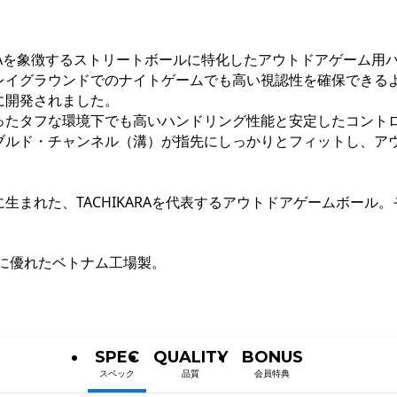
は、TACHIKARAを象徴するストリートボールに特化したアウトドア
レイグラウンドでのナイトゲームでも高い視認性を確保できる
に開発されました。
ったタフな環境下でも高いハンドリング性能と安定したコント
ブルド・チャンネル（溝）が指先にしっかりとフィットし、ア
れた、TACHIKARAを代表するアウトドアゲームボール。それ
スに優れたベトナム工場製。
SPEC
QUALITY
BONUS
スペック
品質
会員特典