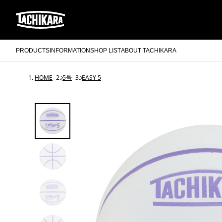
PRODUCTS
INFORMATION
SHOP LIST
ABOUT TACHIKARA
HOME
5号
EASY 5