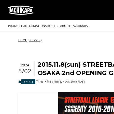
PRODUCTS
INFORMATION
SHOP LIST
ABOUT TACHIKARA
HOME
イベント
2015.11.8(sun) STREET
2024
5/02
OSAKA 2nd OPENING 
2015年11月6日
2024年5月2日
イベント