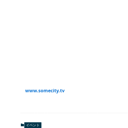
www.somecity.tv
イベント