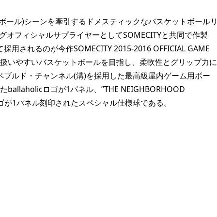
ボール)シーンを牽引するドメスティックなバスケットボール
AがリーグオフィシャルサプライヤーとしてSOMECITYと共同で作製
用されるのが今作SOMECITY 2015-2016 OFFICIAL GAME
より扱いやすいバスケットボールを目指し、柔軟性とグリップ力に
ブルド・チャンネル(溝)を採用した最高級屋内ゲーム用ボー
laholicロゴが1パネル、”THE NEIGHBORHOOD
ARAロゴが1パネル刻印されたスペシャル仕様球である。