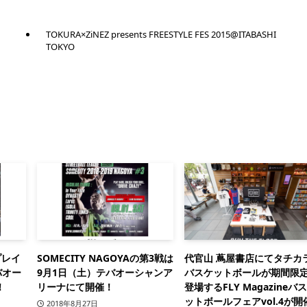
TOKURA×ZiNEZ presents FREESTYLE FES 2015@ITABASHI
TOKYO
プレイ
SOMECITY NAGOYAの第3戦は
代官山 蔦屋書店にてタチカ
バオー
9月1日（土）テバオーシャンア
バスケットボールが期間限
！
リーナにて開催！
登場するFLY Magazineバ
ットボールフェアvol.4が開
2018年8月27日