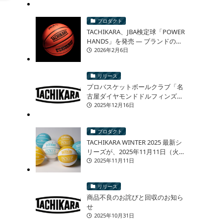
プロダクト
TACHIKARA、JBA検定球「POWER
HANDS」を発売 ― ブランドの原
点「手力」を現代の競技シーンへ
2026年2月6日
―
リリース
プロバスケットボールクラブ「名
古屋ダイヤモンドドルフィンズ」
様とのオリジナルバスケットボー
2025年12月16日
ル 再販売に関するお知らせ
プロダクト
TACHIKARA WINTER 2025 最新シ
リーズが、2025年11月11日（火）
より発売！
2025年11月11日
リリース
商品不良のお詫びと回収のお知ら
せ
2025年10月31日