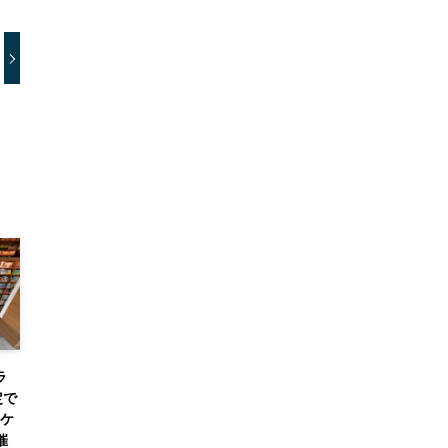
ラ
定で
スケ
催