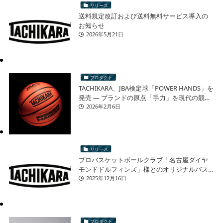
リリース
送料規定改訂および送料無料サービス導入の
お知らせ
2026年5月21日
プロダクト
TACHIKARA、JBA検定球「POWER HANDS」を
発売 ― ブランドの原点「手力」を現代の競技
シーンへ ―
2026年2月6日
リリース
プロバスケットボールクラブ「名古屋ダイヤ
モンドドルフィンズ」様とのオリジナルバス
ケットボール 再販売に関するお知らせ
2025年12月16日
プロダクト