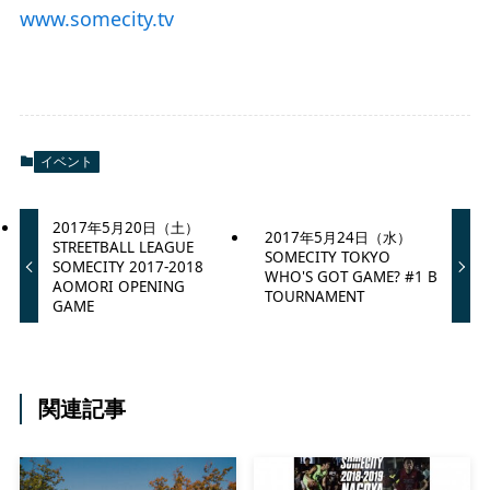
www.somecity.tv
イベント
2017年5月20日（土）
2017年5月24日（水）
STREETBALL LEAGUE
SOMECITY TOKYO
SOMECITY 2017-2018
WHO'S GOT GAME? #1 B
AOMORI OPENING
TOURNAMENT
GAME
関連記事