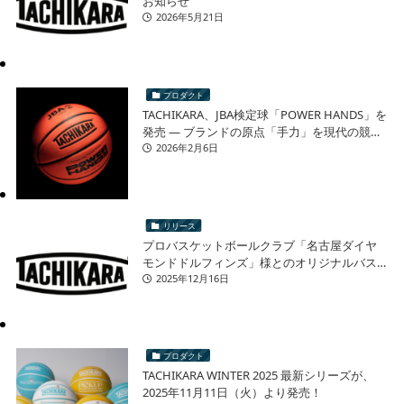
お知らせ
2026年5月21日
プロダクト
TACHIKARA、JBA検定球「POWER HANDS」を
発売 ― ブランドの原点「手力」を現代の競技
シーンへ ―
2026年2月6日
リリース
プロバスケットボールクラブ「名古屋ダイヤ
モンドドルフィンズ」様とのオリジナルバス
ケットボール 再販売に関するお知らせ
2025年12月16日
プロダクト
TACHIKARA WINTER 2025 最新シリーズが、
2025年11月11日（火）より発売！