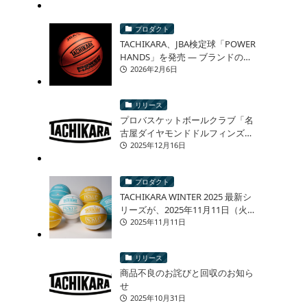
プロダクト
TACHIKARA、JBA検定球「POWER
HANDS」を発売 ― ブランドの原
点「手力」を現代の競技シーンへ
2026年2月6日
ス
―
リリース
プロバスケットボールクラブ「名
古屋ダイヤモンドドルフィンズ」
様とのオリジナルバスケットボー
2025年12月16日
ル 再販売に関するお知らせ
プロダクト
TACHIKARA WINTER 2025 最新シ
リーズが、2025年11月11日（火）
より発売！
2025年11月11日
リリース
商品不良のお詫びと回収のお知ら
せ
2025年10月31日