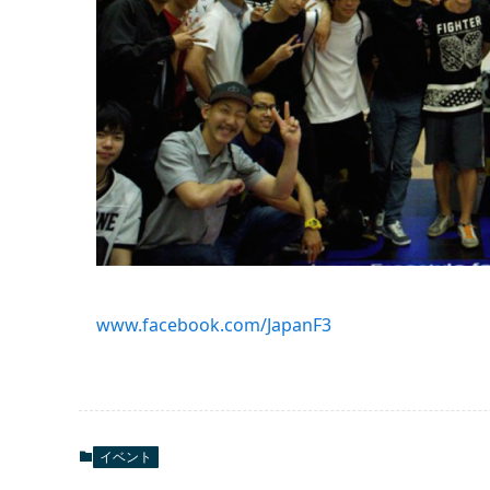
www.facebook.com/JapanF3
イベント