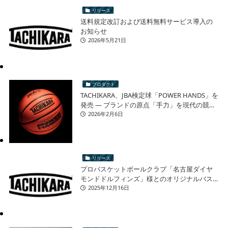
リリース
送料規定改訂および送料無料サービス導入の
お知らせ
2026年5月21日
プロダクト
TACHIKARA、JBA検定球「POWER HANDS」を
発売 ― ブランドの原点「手力」を現代の競技
シーンへ ―
2026年2月6日
リリース
プロバスケットボールクラブ「名古屋ダイヤ
モンドドルフィンズ」様とのオリジナルバス
ケットボール 再販売に関するお知らせ
2025年12月16日