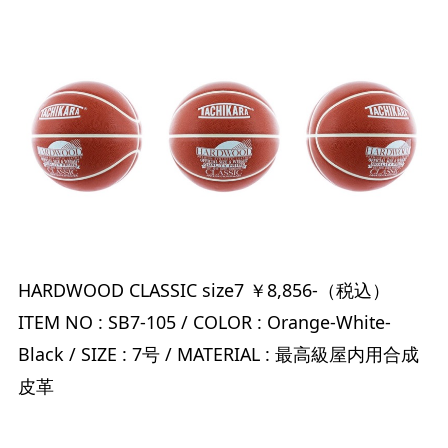
HARDWOOD CLASSIC size7 ￥8,856-（税込）
ITEM NO : SB7-105 / COLOR : Orange-White-
Black / SIZE : 7号 / MATERIAL : 最高級屋内用合成
皮革