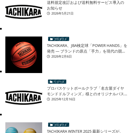
送料規定改訂および送料無料サービス導入の
お知らせ
2026年5月21日
プロダクト
TACHIKARA、JBA検定球「POWER HANDS」を
発売 ― ブランドの原点「手力」を現代の競技
シーンへ ―
2026年2月6日
リリース
プロバスケットボールクラブ「名古屋ダイヤ
モンドドルフィンズ」様とのオリジナルバス
ケットボール 再販売に関するお知らせ
2025年12月16日
プロダクト
TACHIKARA WINTER 2025 最新シリーズが、