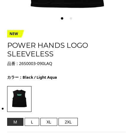
NEW
POWER HANDS LOGO
SLEEVELESS
品番 : 26S0003-090LAQ
カラー：Black / Light Aqua
M
L
XL
2XL