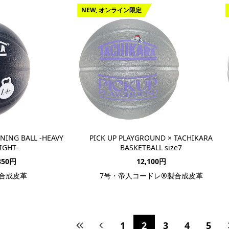
NEW, オンライン限定
NING BALL -HEAVY
PICK UP PLAYGROUND × TACHIKARA
IGHT-
BASKETBALL size7
350円
12,100円
・合成皮革
7号・帝人コードレ®製合成皮革
1
2
3
4
5