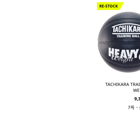
RE-STOCK
TACHIKARA TRAI
WE
9,
7号