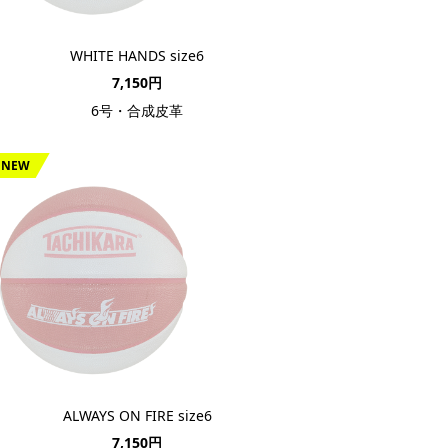
WHITE HANDS size6
7,150円
6号・合成皮革
NEW
ALWAYS ON FIRE size6
7,150円