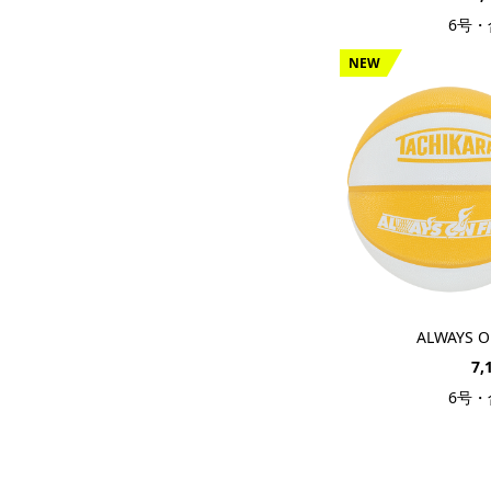
6号
NEW
ALWAYS ON
7,
6号